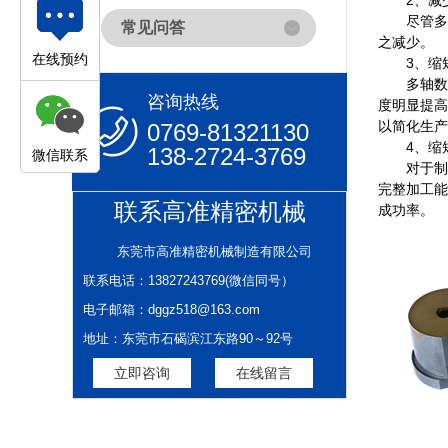
2、减少
尽管多轴
常见问答
之减少。
在线预约
3、缩短
多轴数控
咨询热线
度明显提高
以简化生产
0769-81321130
4、缩短
138-2724-3769
微信联系
对于制笔
完整加工能
联系高准精密机械
成功率。
东莞市高准精密机械制造有限公司
联系电话：13827243769(微信同号）
电子邮箱：dggz518@163.com
地址：东莞市石碣滨江东路90～92号
立即咨询
在线留言